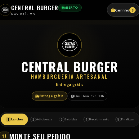
CENTRAL BURGER
ABERTO
Carrinho
0
NAVIRAÍ · MS
CENTRAL BURGER
HAMBURGUERIA ARTESANAL
Entrega grátis
Entrega grátis
Qui–Dom · 19h–23h
1
2
3
4
5
Lanches
Adicionais
Bebidas
Recebimento
Finalizar
MONTE SEU PEDIDO