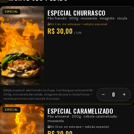
ESPECIAL CHURRASCO
ESPECIAL
Pão francês · 200g · mussarela · vinagrete · rúcula
Só 2 un. no estoque — edição especial
R$ 30,00
/ UN
Edição especial: pão francês na chapa, hambúrguer artesanal de
0
−
+
200g, mussarela derretida, vinagrete da casa e rúcula fresca —
receita premium com cara de churrasco.
ESPECIAL CARAMELIZADO
ESPECIAL
Pão artesanal · 200g · cebola caramelizada ·
mussarela
Só 13 un. no estoque — edição especial
R$ 30,00