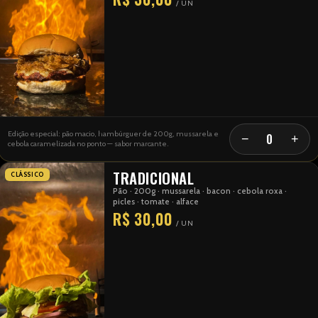
/ UN
Edição especial: pão macio, hambúrguer de 200g, mussarela e
0
−
+
cebola caramelizada no ponto — sabor marcante.
TRADICIONAL
CLÁSSICO
Pão · 200g · mussarela · bacon · cebola roxa ·
picles · tomate · alface
R$ 30,00
/ UN