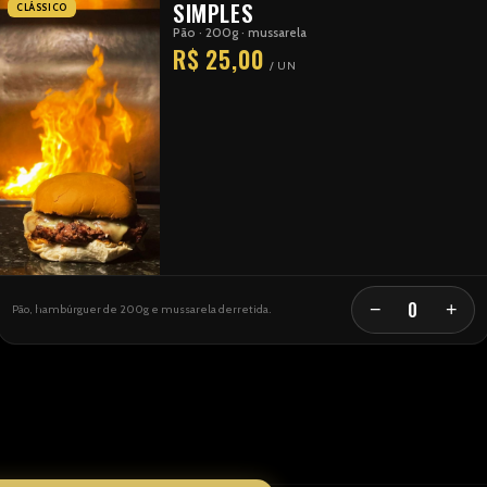
SIMPLES
CLÁSSICO
Pão · 200g · mussarela
R$ 25,00
/ UN
0
−
+
Pão, hambúrguer de 200g e mussarela derretida.