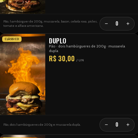
Pão, hambúrguer de 200g, mussarela, bacon, cebola roxa, picles,
0
−
+
tomate e alface americana.
DUPLO
CLÁSSICO
Pão · dois hambúrgueres de 200g · mussarela
dupla
R$ 30,00
/ UN
0
−
+
Pão, dois hambúrgueres de 200g e mussarela dupla.